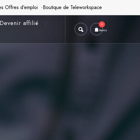
es Offres d’emploi
Boutique de Teleworkspace
Devenir affilié
0
items