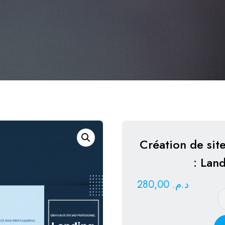
Création de sit
: Lan
280,00
د.م.