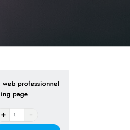
e web professionnel
ding page
quantité
de
Création