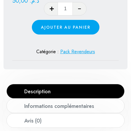
50,00
د.م.
quantité
de
Application
AJOUTER AU PANIER
pour
Accès
chaînes
Catégorie :
Pack Revendeurs
et
contenus
en
ligne
12
Description
mois
Informations complémentaires
Avis (0)