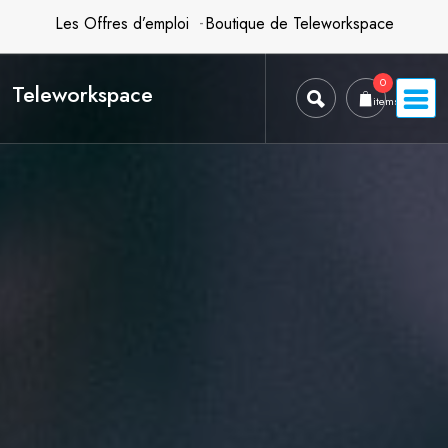
Skip
Les Offres d’emploi
Boutique de Teleworkspace
to
content
0
Teleworkspace
items