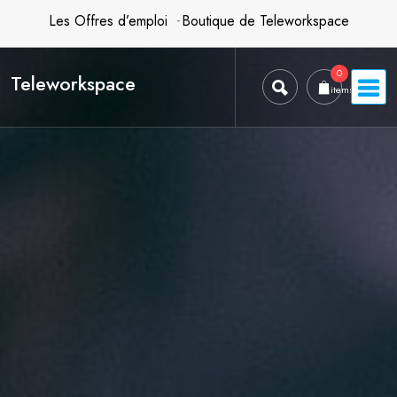
Skip
Les Offres d’emploi
Boutique de Teleworkspace
to
content
0
Teleworkspace
items