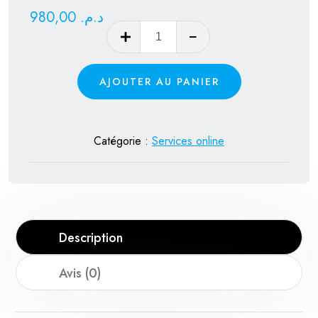
980,00
د.م.
quantité
de
Création
AJOUTER AU PANIER
de
site
web
Catégorie :
Services online
professionnel
:
Site
E-
commerce
Description
avancé
Avis (0)