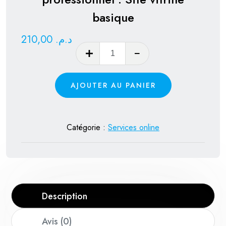
basique
210,00
د.م.
quantité
de
Création
AJOUTER AU PANIER
de
site
web
Catégorie :
Services online
professionnel
:
Site
vitrine
basique
Description
Avis (0)