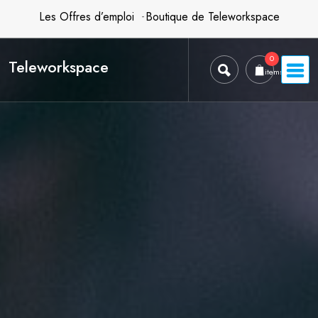
Skip
Les Offres d’emploi
Boutique de Teleworkspace
to
content
0
Teleworkspace
items